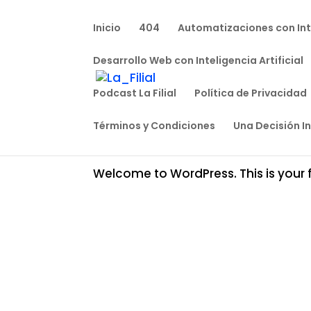
Inicio
404
Automatizaciones con Inte
Desarrollo Web con Inteligencia Artificial
Podcast La Filial
Política de Privacidad
Hello world!
Términos y Condiciones
Una Decisión I
por
lafilialdigital@gmail.com
|
Ene 4, 2026
Welcome to WordPress. This is your firs